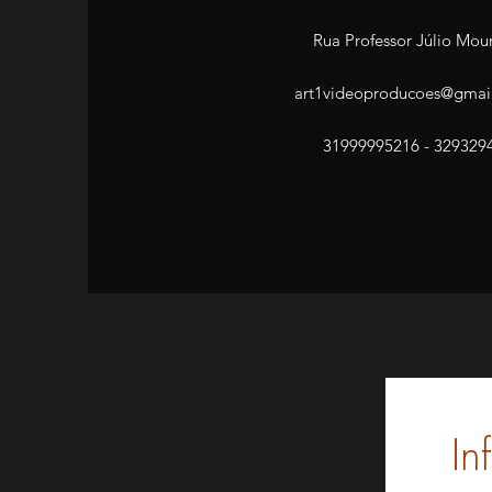
Rua Professor Júlio Mou
art1videoproducoes@gmai
31999995216 - 329329
In