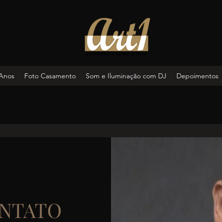
 Anos
Foto Casamento
Som e Iluminação com DJ
Depoimentos
ONTATO