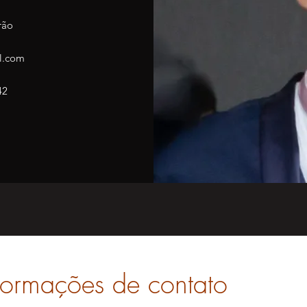
rão
l.com
42
formações de contato