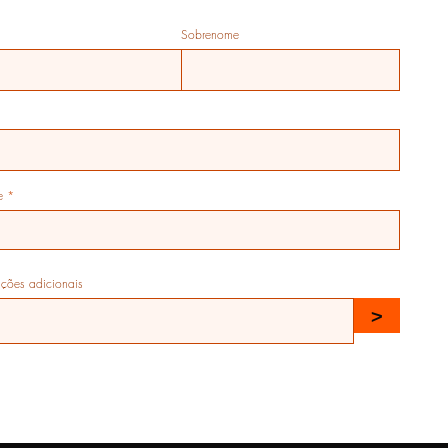
Sobrenome
e
ações adicionais
>