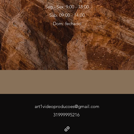
Seg - Sex: 9:00 - 18:00
Sáb: 09:00 - 14:00
Dom: fechado
art1videoproducoes@gmail.com
31999995216